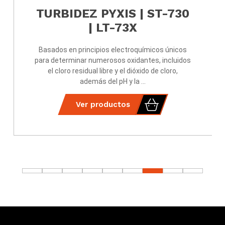
ES DE PH Y
TURBIDEZ PYXIS
P
| LT-7
electroquímicos únicos
Basados ​​en principios elec
s oxidantes, incluidos
para determinar numerosos ox
 el dióxido de cloro,
el cloro residual libre y el 
H y la ...
además del pH y 
tos
Ver productos