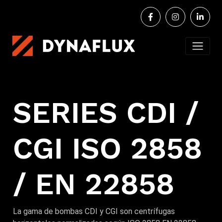
SERIES CDI /
CGI ISO 2858
/ EN 22858
La gama de bombas CDI y CGI son centrífugas