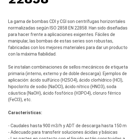
La gama de bombas CDI y CGI son centrífugas horizontales
normalizadas según ISO 2858 EN 22858. Han sido diseñadas
para hacer frente a aplicaciones exigentes. Fáciles de
manipular, las bombas de estas series son robustas,
fabricadas con los mejores materiales para dar un producto
con la máxima fiabilidad.
Se instalan combinaciones de sellos mecánicos de etiqueta
primaria (interno, externo y de doble descarga). Ejemplos de
aplicación: ácido sulfúrico (H2SO4), ácido clorhídrico (HCl),
hipoclorito de sodio (NaOCl), ácido nítrico (HNO3), soda
cáustica (NaOH), ácido fosfórico (H3PO4), cloruro férrico
(FeCl3), etc.
Características:
- Caudales hasta 900 m3/h y ADT de descarga hasta 150 m
- Adecuado para transferir soluciones ácidas y básicas
- Las partes en contacto con el líquido están construidas a